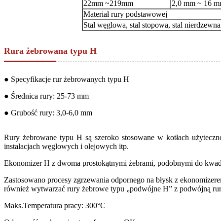
22mm ~219mm
2,0 mm ~ 16 
Materiał rury podstawowej
Stal węglowa, stal stopowa, stal nierdzewna 
Rura żebrowana typu H
● Specyfikacje rur żebrowanych typu H
● Średnica rury: 25-73 mm
● Grubość rury: 3,0-6,0 mm
Rury żebrowane typu H są szeroko stosowane w kotłach użyteczno
instalacjach węglowych i olejowych itp.
Ekonomizer H z dwoma prostokątnymi żebrami, podobnymi do kwadrat
Zastosowano procesy zgrzewania odpornego na błysk z ekonomizerem
również wytwarzać rury żebrowe typu „podwójne H” z podwójną rurk
Maks.Temperatura pracy: 300°C