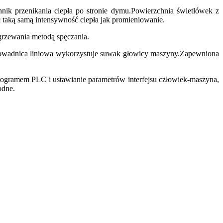
k przenikania ciepła po stronie dymu.Powierzchnia świetlówek z
 taką samą intensywność ciepła jak promieniowanie.
zgrzewania metodą spęczania.
prowadnica liniowa wykorzystuje suwak głowicy maszyny.Zapewniona
programem PLC i ustawianie parametrów interfejsu człowiek-maszyna,
odne.