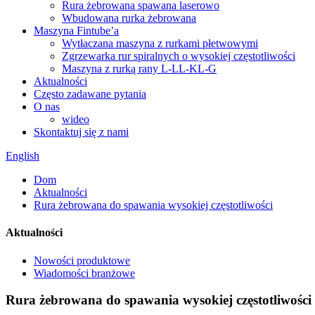
Rura żebrowana spawana laserowo
Wbudowana rurka żebrowana
Maszyna Fintube’a
Wytłaczana maszyna z rurkami płetwowymi
Zgrzewarka rur spiralnych o wysokiej częstotliwości
Maszyna z rurką rany L-LL-KL-G
Aktualności
Często zadawane pytania
O nas
wideo
Skontaktuj się z nami
English
Dom
Aktualności
Rura żebrowana do spawania wysokiej częstotliwości
Aktualności
Nowości produktowe
Wiadomości branżowe
Rura żebrowana do spawania wysokiej częstotliwości