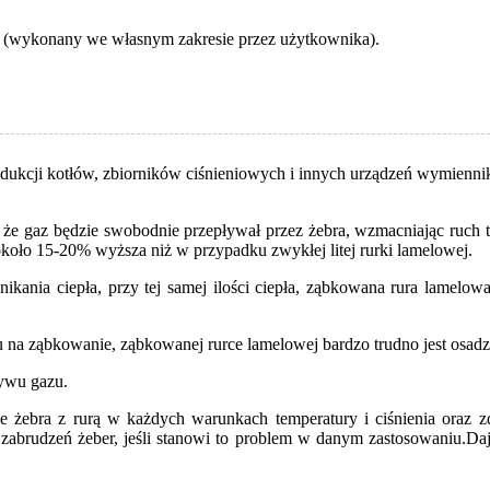
z (wykonany we własnym zakresie przez użytkownika).
dukcji kotłów, zbiorników ciśnieniowych i innych urządzeń wymienników
e gaz będzie swobodnie przepływał przez żebra, wzmacniając ruch tu
koło 15-20% wyższa niż w przypadku zwykłej litej rurki lamelowej.
ikania ciepła, przy tej samej ilości ciepła, ząbkowana rura lamelo
u na ząbkowanie, ząbkowanej rurce lamelowej bardzo trudno jest osadz
ływu gazu.
ie żebra z rurą w każdych warunkach temperatury i ciśnienia oraz 
zabrudzeń żeber, jeśli stanowi to problem w danym zastosowaniu.Daj