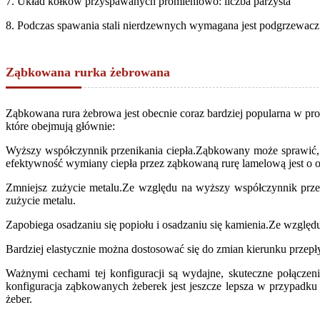
7. Układ kołków przyspawanych promieniowo: liczba parzysta
8. Podczas spawania stali nierdzewnych wymagana jest podgrzewac
Ząbkowana rurka żebrowana
Ząbkowana rura żebrowa jest obecnie coraz bardziej popularna w pro
które obejmują głównie:
Wyższy współczynnik przenikania ciepła.Ząbkowany może sprawić, ż
efektywność wymiany ciepła przez ząbkowaną rurę lamelową jest o o
Zmniejsz zużycie metalu.Ze względu na wyższy współczynnik przen
zużycie metalu.
Zapobiega osadzaniu się popiołu i osadzaniu się kamienia.Ze względ
Bardziej elastycznie można dostosować się do zmian kierunku przep
Ważnymi cechami tej konfiguracji są wydajne, skuteczne połączen
konfiguracja ząbkowanych żeberek jest jeszcze lepsza w przypadku 
żeber.