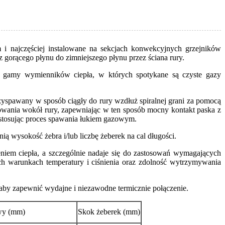
i najczęściej instalowane na sekcjach konwekcyjnych grzejników
gorącego płynu do zimniejszego płynu przez ściana rury.
ej gamy wymienników ciepła, w których spotykane są czyste gazy
rzyspawany w sposób ciągły do ​​rury wzdłuż spiralnej grani za pomocą
owania wokół rury, zapewniając w ten sposób mocny kontakt paska z
, stosując proces spawania łukiem gazowym.
ą wysokość żebra i/lub liczbę żeberek na cal długości.
iem ciepła, a szczególnie nadaje się do zastosowań wymagających
ych warunkach temperatury i ciśnienia oraz zdolność wytrzymywania
aby zapewnić wydajne i niezawodne termicznie połączenie.
wy (mm)
Skok żeberek (mm)