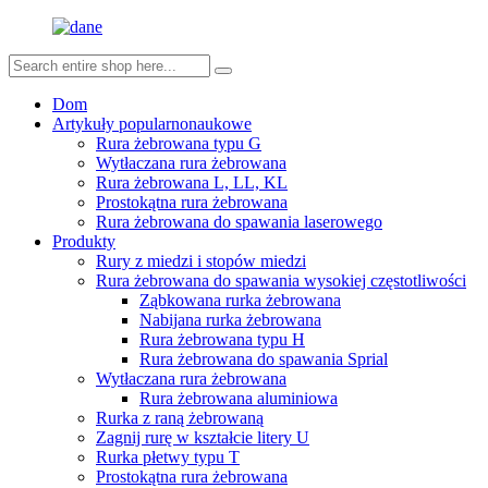
Dom
Artykuły popularnonaukowe
Rura żebrowana typu G
Wytłaczana rura żebrowana
Rura żebrowana L, LL, KL
Prostokątna rura żebrowana
Rura żebrowana do spawania laserowego
Produkty
Rury z miedzi i stopów miedzi
Rura żebrowana do spawania wysokiej częstotliwości
Ząbkowana rurka żebrowana
Nabijana rurka żebrowana
Rura żebrowana typu H
Rura żebrowana do spawania Sprial
Wytłaczana rura żebrowana
Rura żebrowana aluminiowa
Rurka z raną żebrowaną
Zagnij rurę w kształcie litery U
Rurka płetwy typu T
Prostokątna rura żebrowana