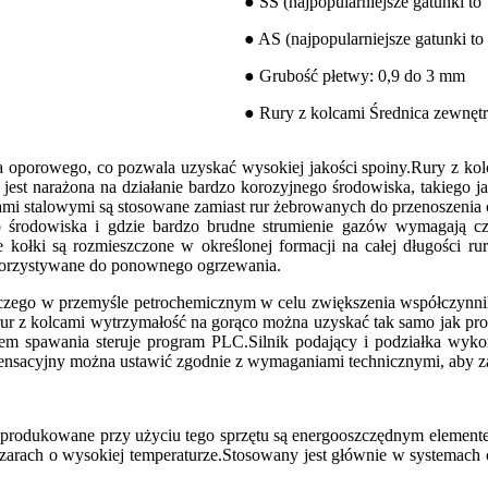
● SS (najpopularniejsze gatunki to
● AS (najpopularniejsze gatunki to
● Grubość płetwy: 0,9 do 3 mm
● Rury z kolcami Średnica zewnęt
 oporowego, co pozwala uzyskać wysokiej jakości spoiny.Rury z kol
est narażona na działanie bardzo korozyjnego środowiska, takiego j
mi stalowymi są stosowane zamiast rur żebrowanych do przenoszenia 
go środowiska i gdzie bardzo brudne strumienie gazów wymagają cz
kołki są rozmieszczone w określonej formacji na całej długości rur
ykorzystywane do ponownego ogrzewania.
zego w przemyśle petrochemicznym w celu zwiększenia współczynnik
 rur z kolcami wytrzymałość na gorąco można uzyskać tak samo jak p
em spawania steruje program PLC.Silnik podający i podziałka wyko
pensacyjny można ustawić zgodnie z wymaganiami technicznymi, aby z
mi produkowane przy użyciu tego sprzętu są energooszczędnym eleme
bszarach o wysokiej temperaturze.Stosowany jest głównie w systemac