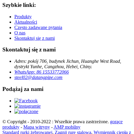
Szybkie linki:
Produkty
Aktualności
Często zadawane pytania
O nas
Skontaktuj się z nami
Skontaktuj się z nami
Adres: pokój 706, budynek Jichun, Huanghe West Road,
dystrykt Yunhe, Cangzhou, Hebei, Chiny.
WhatsApp: 86 15533772066
steel02@datangpipe.com
Podążaj za nami
© Copyright - 2010-2022 : Wszelkie prawa zastrzeżone.
gorące
produkty
-
Mapa witryny
-
AMP mobilny
Standard rurki żebrowanej
,
Zagnij rurę stalową
,
Wymiennik ciepła z