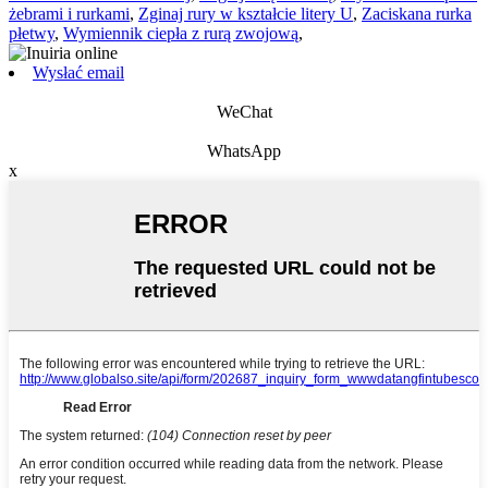
żebrami i rurkami
,
Zginaj rury w kształcie litery U
,
Zaciskana rurka
płetwy
,
Wymiennik ciepła z rurą zwojową
,
Wysłać email
WeChat
WhatsApp
x