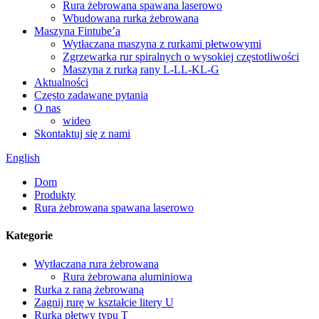
Rura żebrowana spawana laserowo
Wbudowana rurka żebrowana
Maszyna Fintube’a
Wytłaczana maszyna z rurkami płetwowymi
Zgrzewarka rur spiralnych o wysokiej częstotliwości
Maszyna z rurką rany L-LL-KL-G
Aktualności
Często zadawane pytania
O nas
wideo
Skontaktuj się z nami
English
Dom
Produkty
Rura żebrowana spawana laserowo
Kategorie
Wytłaczana rura żebrowana
Rura żebrowana aluminiowa
Rurka z raną żebrowaną
Zagnij rurę w kształcie litery U
Rurka płetwy typu T