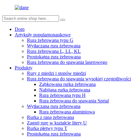
Dom
Artykuły popularnonaukowe
Rura żebrowana typu G
Wytłaczana rura żebrowana
Rura żebrowana L, LL, KL
Prostokątna rura żebrowana
Rura żebrowana do spawania laserowego
Produkty
Rury z miedzi i stopów miedzi
Rura żebrowana do spawania wysokiej częstotliwości
Ząbkowana rurka żebrowana
Nabijana rurka żebrowana
Rura żebrowana typu H
Rura żebrowana do spawania Sprial
Wytłaczana rura żebrowana
Rura żebrowana aluminiowa
Rurka z raną żebrowaną
Zagnij rurę w kształcie litery U
Rurka płetwy typu T
Prostokątna rura żebrowana