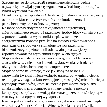
Szacuje się, że do roku 2028 segment energetyczny będzie
najszybciej rozwijającym się segmentem wśród innych rodzajów
rynku wymienników ciepła.
Oczekuje się, że najszybszy CAGR w globalnym okresie prognozy
odnotuje sektor energetyczny, który obejmuje przemysł
petrochemiczny oraz naftowo-gazowy.
Rosnące obawy dotyczące efektywności energetycznej,
zrównoważonego rozwoju i przepisów środowiskowych stworzyły
zapotrzebowanie na wymienniki ciepła w sektorze
energetycznym.Ponadto przejście na metody zrównoważone i
przyjazne dla środowiska stymuluje rozwój przemysłu
biochemicznego i petrochemii odnawialnej, co zwiększy
zapotrzebowanie na wymienniki ciepła w energetyce.
Stop ma doskonałą odporność na korozję, co ma kluczowe
znaczenie w wymiennikach ciepła wykorzystujących płyny o
różnym składzie chemicznym i temperaturze.
Stopy odporne na korozję, takie jak stopy na bazie niklu,
zapewniają trwałość i niezawodność sprzętu do wymiany ciepła,
redukując wymagania konserwacyjne i przestoje.Wymienniki ciepła
wymagają materiałów, które skutecznie przewodzą ciepło, aby
zmaksymalizować wydajność wymiany ciepła, a niektóre
kompozycje stopów zapewniają doskonałą przewodność cieplną w
celu uzyskania optymalnej wydajności.
Europa jest największym regionem na rynku wymienników ciepła
w 2022 r., a Niemcy, Francja, Włochy, Rosja, Turcja i Wielka