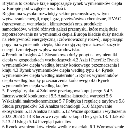
Brytania to czołowe kraje napędzające rynek wymienników ciepła
w Europie pod względem wartości.
Region ma wysoko rozwinięty sektor przemysłowy, w tym
wytwarzanie energii, ropę i gaz, przetwórstwo chemiczne, HVAC
(ogrzewanie, wentylacja i klimatyzacja) oraz produkcję
samochodów, wśród różnych gałęzi przemysłu, które mają duże
zapotrzebowanie na wymienniki ciepła.Europa kładzie duży nacisk
na efektywność energetyczną i zrównoważony rozwój, napędzając
popyt na wymienniki ciepła, które mogą zoptymalizować zużycie
energii i zmniejszyć wpływ na środowisko.
4 Premium Insights 4.1 Stosunkowo duży popyt na wymienniki
ciepła w gospodarkach wschodzących 4.2 Azja i Pacyfik: Rynek
wymienników ciepła według branży końcowego przeznaczenia i
kraju 4.3 Rynek wymienników ciepła według typu 4.4 Rynek
wymienników ciepła według materiału4.5 Rynek wymienników
ciepła według branży przeznaczenia końcowego 4.6 Rynek
wymienników ciepła według krajów
5. Przegląd rynku..4 Zdolność przetargowa kupującego 5.4.5
Intensywność konkurencji 5.5 Analiza łańcucha wartości 5.6
Wskaźniki makroekonomiczne 5.7 Polityka i regulacje taryfowe 5.8
Studia przypadków 5.9 Analiza technologii 5.10 Mapowanie
ekosystemu 5.11 Analiza handlu 5.12 Ważne spotkania i wydarzenia
2023-2024 5.13 Kluczowe czynniki zakupu Decyzja 5.13. 1 Jakość
5.13.2 Usługa 5.14 Przegląd patentów
6 Rynek wymienników ciepła według materiału 6.1 Wprowadzenie