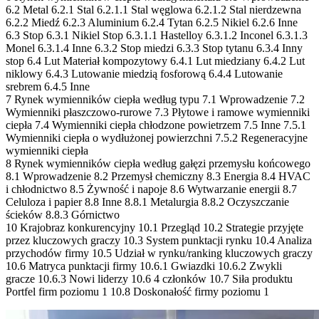
6.2 Metal 6.2.1 Stal 6.2.1.1 Stal węglowa 6.2.1.2 Stal nierdzewna
6.2.2 Miedź 6.2.3 Aluminium 6.2.4 Tytan 6.2.5 Nikiel 6.2.6 Inne
6.3 Stop 6.3.1 Nikiel Stop 6.3.1.1 Hastelloy 6.3.1.2 Inconel 6.3.1.3
Monel 6.3.1.4 Inne 6.3.2 Stop miedzi 6.3.3 Stop tytanu 6.3.4 Inny
stop 6.4 Lut Materiał kompozytowy 6.4.1 Lut miedziany 6.4.2 Lut
niklowy 6.4.3 Lutowanie miedzią fosforową 6.4.4 Lutowanie
srebrem 6.4.5 Inne
7 Rynek wymienników ciepła według typu 7.1 Wprowadzenie 7.2
Wymienniki płaszczowo-rurowe 7.3 Płytowe i ramowe wymienniki
ciepła 7.4 Wymienniki ciepła chłodzone powietrzem 7.5 Inne 7.5.1
Wymienniki ciepła o wydłużonej powierzchni 7.5.2 Regeneracyjne
wymienniki ciepła
8 Rynek wymienników ciepła według gałęzi przemysłu końcowego
8.1 Wprowadzenie 8.2 Przemysł chemiczny 8.3 Energia 8.4 HVAC
i chłodnictwo 8.5 Żywność i napoje 8.6 Wytwarzanie energii 8.7
Celuloza i papier 8.8 Inne 8.8.1 Metalurgia 8.8.2 Oczyszczanie
ścieków 8.8.3 Górnictwo
10 Krajobraz konkurencyjny 10.1 Przegląd 10.2 Strategie przyjęte
przez kluczowych graczy 10.3 System punktacji rynku 10.4 Analiza
przychodów firmy 10.5 Udział w rynku/ranking kluczowych graczy
10.6 Matryca punktacji firmy 10.6.1 Gwiazdki 10.6.2 Zwykli
gracze 10.6.3 Nowi liderzy 10.6 4 członków 10.7 Siła produktu
Portfel firm poziomu 1 10.8 Doskonałość firmy poziomu 1