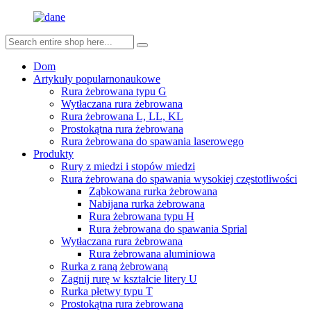
Dom
Artykuły popularnonaukowe
Rura żebrowana typu G
Wytłaczana rura żebrowana
Rura żebrowana L, LL, KL
Prostokątna rura żebrowana
Rura żebrowana do spawania laserowego
Produkty
Rury z miedzi i stopów miedzi
Rura żebrowana do spawania wysokiej częstotliwości
Ząbkowana rurka żebrowana
Nabijana rurka żebrowana
Rura żebrowana typu H
Rura żebrowana do spawania Sprial
Wytłaczana rura żebrowana
Rura żebrowana aluminiowa
Rurka z raną żebrowaną
Zagnij rurę w kształcie litery U
Rurka płetwy typu T
Prostokątna rura żebrowana