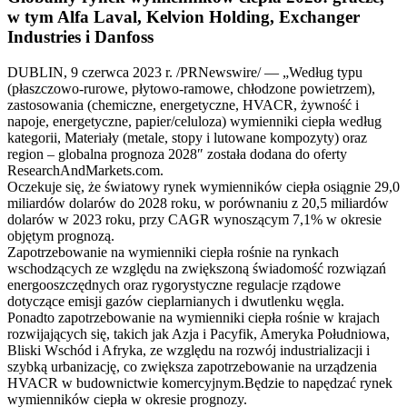
w tym Alfa Laval, Kelvion Holding, Exchanger
Industries i Danfoss
DUBLIN, 9 czerwca 2023 r. /PRNewswire/ — „Według typu
(płaszczowo-rurowe, płytowo-ramowe, chłodzone powietrzem),
zastosowania (chemiczne, energetyczne, HVACR, żywność i
napoje, energetyczne, papier/celuloza) wymienniki ciepła według
kategorii, Materiały (metale, stopy i lutowane kompozyty) oraz
region – globalna prognoza 2028″ została dodana do oferty
ResearchAndMarkets.com.
Oczekuje się, że światowy rynek wymienników ciepła osiągnie 29,0
miliardów dolarów do 2028 roku, w porównaniu z 20,5 miliardów
dolarów w 2023 roku, przy CAGR wynoszącym 7,1% w okresie
objętym prognozą.
Zapotrzebowanie na wymienniki ciepła rośnie na rynkach
wschodzących ze względu na zwiększoną świadomość rozwiązań
energooszczędnych oraz rygorystyczne regulacje rządowe
dotyczące emisji gazów cieplarnianych i dwutlenku węgla.
Ponadto zapotrzebowanie na wymienniki ciepła rośnie w krajach
rozwijających się, takich jak Azja i Pacyfik, Ameryka Południowa,
Bliski Wschód i Afryka, ze względu na rozwój industrializacji i
szybką urbanizację, co zwiększa zapotrzebowanie na urządzenia
HVACR w budownictwie komercyjnym.Będzie to napędzać rynek
wymienników ciepła w okresie prognozy.