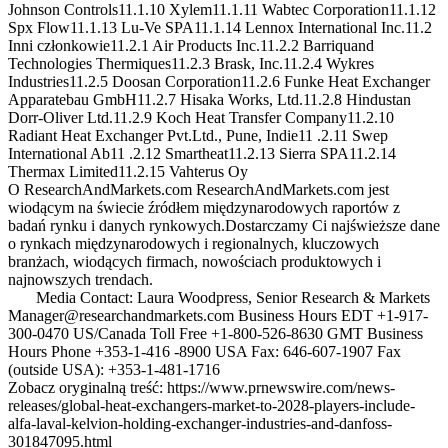
Johnson Controls11.1.10 Xylem11.1.11 Wabtec Corporation11.1.12
Spx Flow11.1.13 Lu-Ve SPA11.1.14 Lennox International Inc.11.2
Inni członkowie11.2.1 Air Products Inc.11.2.2 Barriquand
Technologies Thermiques11.2.3 Brask, Inc.11.2.4 Wykres
Industries11.2.5 Doosan Corporation11.2.6 Funke Heat Exchanger
Apparatebau GmbH11.2.7 Hisaka Works, Ltd.11.2.8 Hindustan
Dorr-Oliver Ltd.11.2.9 Koch Heat Transfer Company11.2.10
Radiant Heat Exchanger Pvt.Ltd., Pune, Indie11 .2.11 Swep
International Ab11 .2.12 Smartheat11.2.13 Sierra SPA11.2.14
Thermax Limited11.2.15 Vahterus Oy
O ResearchAndMarkets.com ResearchAndMarkets.com jest
wiodącym na świecie źródłem międzynarodowych raportów z
badań rynku i danych rynkowych.Dostarczamy Ci najświeższe dane
o rynkach międzynarodowych i regionalnych, kluczowych
branżach, wiodących firmach, nowościach produktowych i
najnowszych trendach.
Media Contact: Laura Woodpress, Senior Research & Markets
Manager@researchandmarkets.com Business Hours EDT +1-917-
300-0470 US/Canada Toll Free +1-800-526-8630 GMT Business
Hours Phone +353-1-416 -8900 USA Fax: 646-607-1907 Fax
(outside USA): +353-1-481-1716
Zobacz oryginalną treść: https://www.prnewswire.com/news-
releases/global-heat-exchangers-market-to-2028-players-include-
alfa-laval-kelvion-holding-exchanger-industries-and-danfoss-
301847095.html