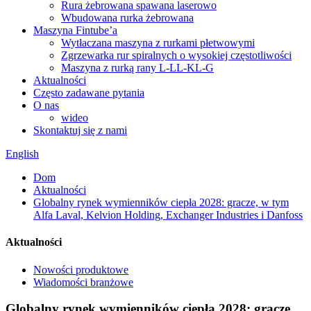
Rura żebrowana spawana laserowo
Wbudowana rurka żebrowana
Maszyna Fintube’a
Wytłaczana maszyna z rurkami płetwowymi
Zgrzewarka rur spiralnych o wysokiej częstotliwości
Maszyna z rurką rany L-LL-KL-G
Aktualności
Często zadawane pytania
O nas
wideo
Skontaktuj się z nami
English
Dom
Aktualności
Globalny rynek wymienników ciepła 2028: gracze, w tym
Alfa Laval, Kelvion Holding, Exchanger Industries i Danfoss
Aktualności
Nowości produktowe
Wiadomości branżowe
Globalny rynek wymienników ciepła 2028: gracze,